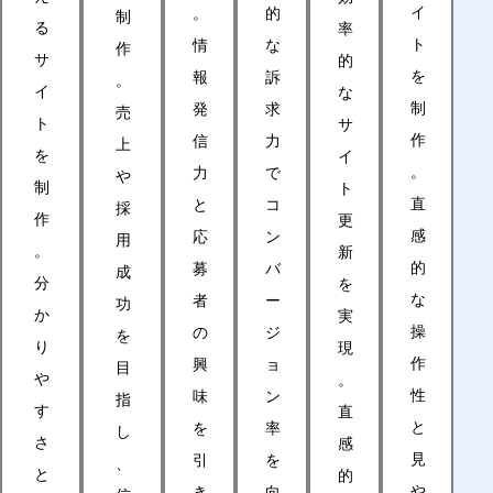
イ
。
的
制
る
率
ト
情
な
作
サ
的
を
報
訴
。
イ
な
制
発
求
売
ト
サ
作
信
力
上
を
イ
。
力
で
や
制
ト
直
と
コ
採
作
更
感
応
ン
用
。
新
的
募
バ
成
分
を
な
者
ー
功
か
実
操
の
ジ
を
り
現
作
興
ョ
目
や
。
性
味
ン
指
す
直
と
を
率
し
さ
感
見
引
を
、
と
的
や
き
向