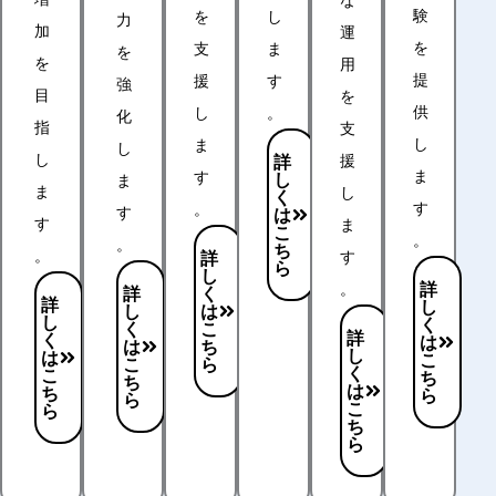
験
を
し
力
加
運
を
支
ま
を
を
用
提
援
す
強
目
を
供
し
。
化
指
支
し
ま
し
し
詳
援
ま
す
し
ま
ま
し
く
す
。
す
は
す
ま
こ
。
。
ち
。
詳
す
ら
し
詳
。
く
詳
詳
し
は
し
し
く
こ
く
詳
く
は
ち
は
し
は
こ
ら
こ
く
こ
ち
ち
は
ち
ら
ら
こ
ら
ち
ら