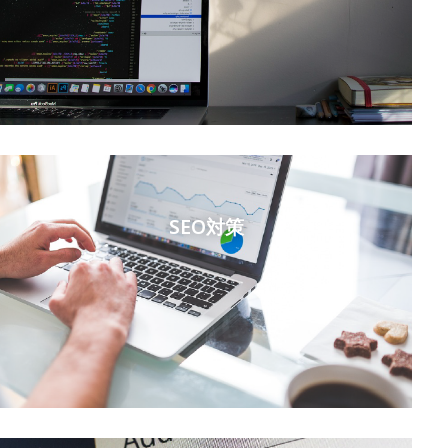
す
事
ー
す
キ
SEO対策
合
企
と
援
主導
強