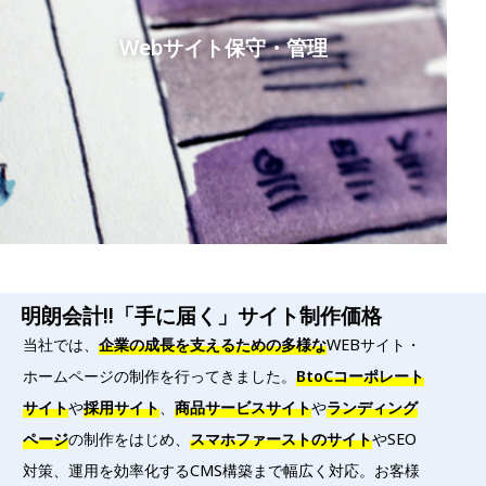
W
Webサイト保守・管理
対
バ
を行
ら、
理
ま
明朗会計!!「手に届く」サイト制作価格
当社では、
企業の成長を支えるための多様な
WEBサイト・
ホームページの制作を行ってきました。
BtoCコーポレート
サイト
や
採用サイト
、
商品サービスサイト
や
ランディング
ページ
の制作をはじめ、
スマホファーストのサイト
やSEO
対策、運用を効率化するCMS構築まで幅広く対応。お客様