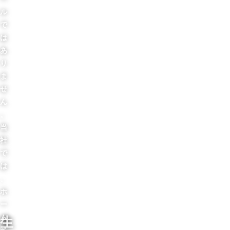
ル
で
は
あ
り
ま
せ
ん
。
当
社
で
は
、
ホ
ー
ム
生
ペ