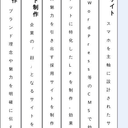
作
ト
W
イ
制
魅
ッ
ブ
o
ト
作
力
ト
ラ
r
ス
を
に
企
ン
d
マ
引
特
業
ド
P
ホ
き
化
の
理
r
を
出
し
「
念
e
主
す
た
顔
や
s
軸
採
L
」
魅
s
に
用
P
と
力
等
設
サ
を
な
を
の
計
イ
制
る
明
C
さ
ト
作
サ
確
M
れ
を
。
イ
に
S
た
制
効
ト
伝
で
サ
作
果
を
え
効