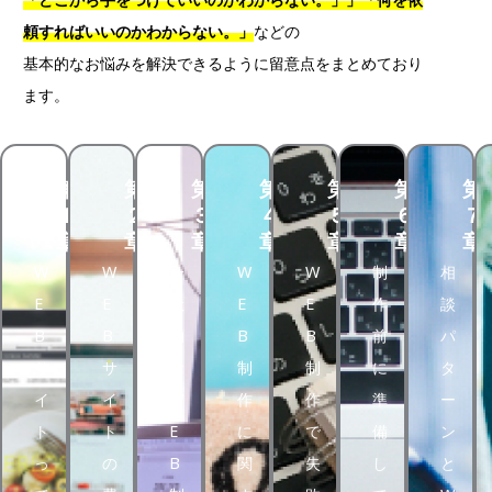
頼すればいいのかわからない。」
などの
基本的なお悩みを解決できるように留意点をまとめており
ます。
第
第
第
第
第
第
第
１
２
３
４
５
６
７
章
章
章
章
章
章
章
W
W
一
W
W
制
相
E
E
般
E
E
作
談
B
B
的
B
B
前
パ
サ
サ
な
制
制
に
タ
イ
イ
W
作
作
準
ー
ト
ト
E
に
で
備
ン
っ
の
B
関
失
し
と