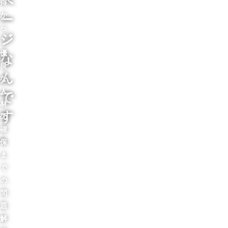
ペ
得
か
ー
ら
ジ
・
優
な
良
ん
な
人
で
材
す
の
確
。
保
ま
で
の
問
題
解