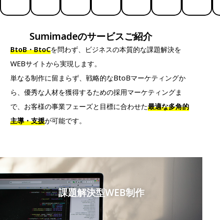
Sumimadeのサービスご紹介
BtoB・BtoC
を問わず、ビジネスの本質的な課題解決を
WEBサイトから実現します。
単なる制作に留まらず、戦略的なBtoBマーケティングか
ら、優秀な人材を獲得するための採用マーケティングま
で、お客様の事業フェーズと目標に合わせた
最適な多角的
主導・支援
が可能です。
新
課題解決型WEB制作
採
サ