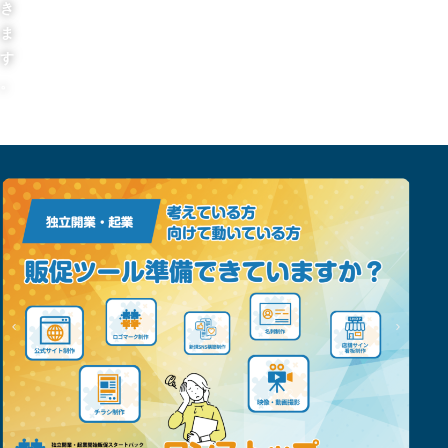
き
ま
す
。