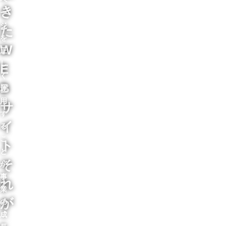
き
ー
ジ
た
を
W
正
し
E
く
B
運
用
サ
す
イ
る
こ
ト
と
そ
が
事
れ
業
が
の
成
、