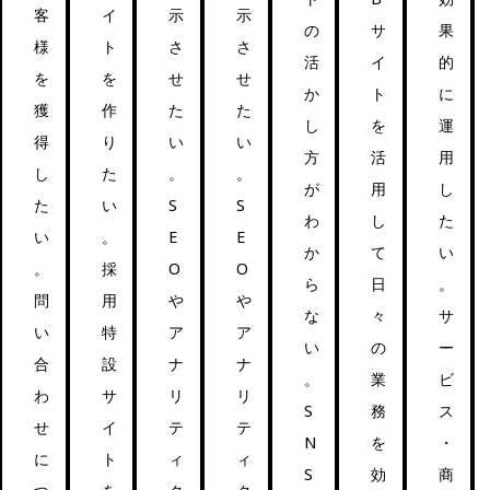
客
イ
示
示
の
サ
果
様
ト
さ
さ
活
イ
的
を
を
せ
せ
か
ト
に
獲
作
た
た
し
を
運
得
り
い
い
方
活
用
し
た
。
。
が
用
し
た
い
S
S
わ
し
た
い
。
E
E
か
て
い
。
採
O
O
ら
日
。
問
用
や
や
な
々
サ
い
特
ア
ア
い
の
ー
合
設
ナ
ナ
。
業
ビ
わ
サ
リ
リ
S
務
ス
せ
イ
テ
テ
N
を
・
に
ト
ィ
ィ
S
効
商