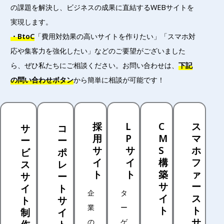
の課題を解決し、ビジネスの成果に直結するWEBサイトを
実現します。
・BtoC
「費用対効果の高いサイトを作りたい」「スマホ対
応や集客力を強化したい」などのご要望がございました
ら、ぜひ私たちにご相談ください。お問い合わせは、
下記
の問い合わせボタン
から簡単に相談が可能です！
採
L
C
ス
サ
コ
用
P
M
マ
ー
ー
サ
サ
S
ホ
ビ
ポ
イ
イ
構
フ
ス
レ
ト
ト
築
ァ
サ
ー
サ
ー
イ
ト
企
タ
イ
ス
ト
サ
業
ー
ト
ト
制
イ
サ
の
ゲ