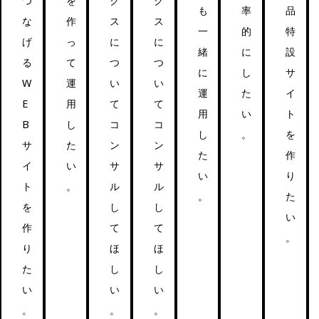
つ
を
ク
ク
も
率
品
な
作
ス
ス
一
的
特
げ
っ
に
に
緒
に
設
る
て
つ
つ
に
し
サ
W
運
い
い
運
た
イ
E
用
て
て
用
い
ト
B
し
コ
コ
し
。
を
サ
た
ン
ン
た
作
イ
い
サ
サ
い
り
ト
。
ル
ル
。
た
を
し
し
い
作
て
て
。
り
ほ
ほ
た
し
し
い
い
い
。
。
。