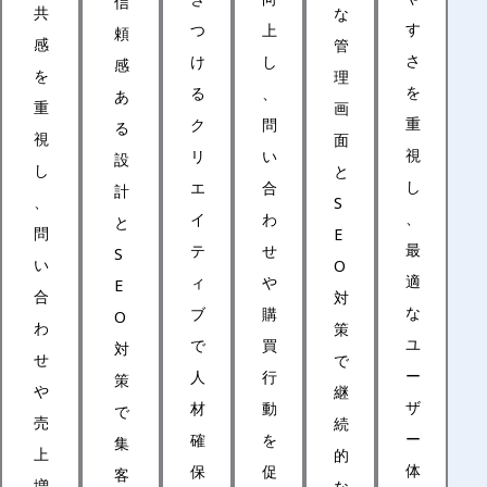
信
共
な
す
つ
上
頼
感
管
さ
け
し
感
を
理
を
る
、
あ
重
画
重
ク
問
る
視
面
視
リ
い
設
し
と
し
エ
合
計
、
S
、
イ
わ
と
問
E
最
テ
せ
S
い
O
適
ィ
や
E
合
対
な
ブ
購
O
わ
策
ユ
で
買
対
せ
で
ー
人
行
策
や
継
ザ
材
動
で
売
続
ー
確
を
集
上
的
体
保
促
客
増
な