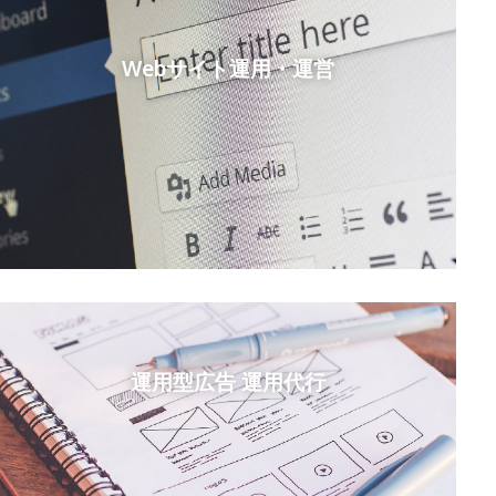
リ
Webサイト運用・運営
や
検
ト
の
的
サ
日
運用型広告 運用代行
業
て
か