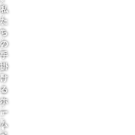
長
に
私
つ
た
な
が
ち
り
の
ま
す
手
。
掛
企
業
け
・
る
法
人
ホ
の
ー
顧
客
ム
獲