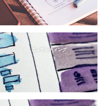
twi
ins
Ti
し
現
コンサルティング
し
と
け
ま
含
ィ