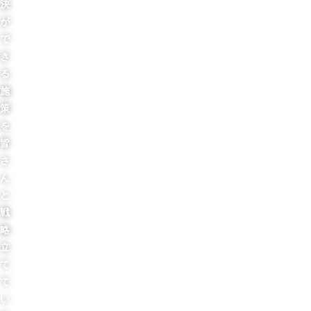
決
が
で
き
る
施
策
を
皆
さ
ん
と
戦
略
立
て
て
い