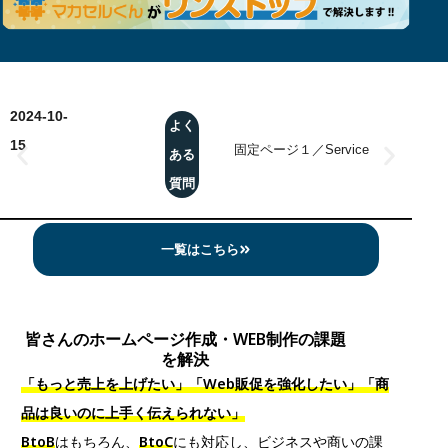
2024-10-
202
よく
15
15
固定ページ１／Service
ある
質問
一覧はこちら
皆さんのホームページ作成・WEB制作の課題
を解決
「もっと売上を上げたい」「Web販促を強化したい」「商
品は良いのに上手く伝えられない」
BtoB
はもちろん、
BtoC
にも対応し、ビジネスや商いの課