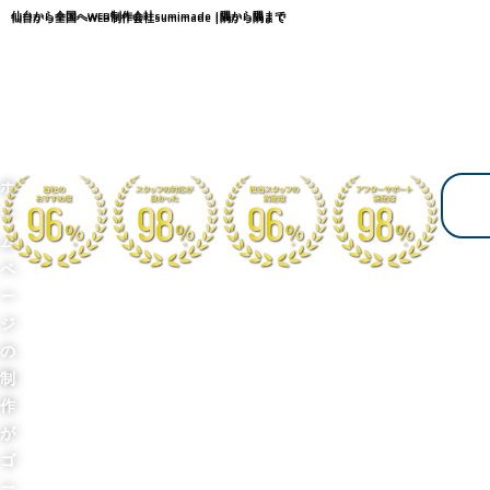
内
仙台から全国へWEB制作会社sumimade |隅から隅まで
仙台から全国へWEB制作会社sumimade |隅から隅まで
容
を
ス
キ
ッ
ホ
プ
ー
ム
ペ
ー
ジ
の
制
作
が
ゴ
ー