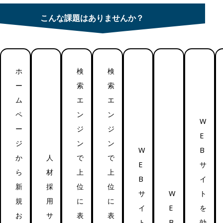
こんな課題はありませんか？
ホ
検
検
ー
索
索
ム
エ
エ
ペ
ン
ン
W
ー
ジ
ジ
E
ジ
ン
ン
W
B
か
人
で
で
E
サ
ら
材
上
上
B
イ
新
採
位
位
サ
W
ト
規
用
に
に
イ
E
を
お
サ
表
表
ト
B
効